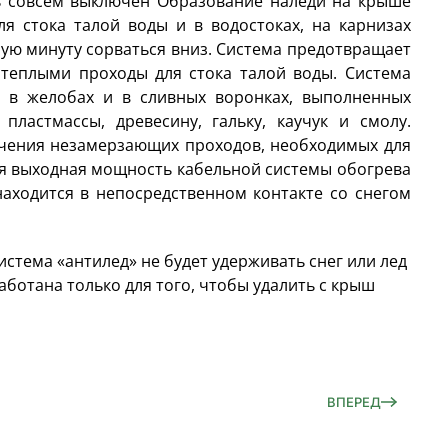
ь совсем выключен Образование наледи на крыше
я стока талой воды и в водостоках, на карнизах
бую минуту сорваться вниз. Система предотвращает
 теплыми проходы для стока талой воды. Система
, в желобах и в сливных воронках, выполненных
пластмассы, древесину, гальку, каучук и смолу.
ечения незамерзающих проходов, необходимых для
я выходная мощность кабельной системы обогрева
находится в непосредственном контакте со снегом
стема «антилед» не будет удерживать снег или лед
аботана только для того, чтобы удалить с крыш
ВПЕРЕД