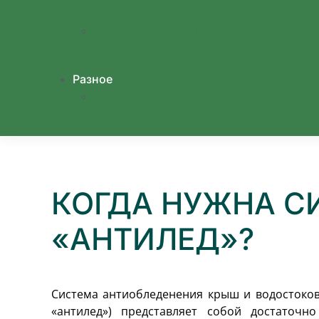
сантехника
Товары для дома и интерьера,
мебель
Разное
Аренда и продажа
недвижимости
КОГДА НУЖНА С
«АНТИЛЕД»?
Система антиобледенения крыш и водостоков
«антилед») представляет собой достаточно