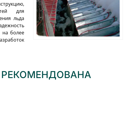
струкцию,
тей для
ения льда
Надежность
а на более
азработок
 РЕКОМЕНДОВАНА