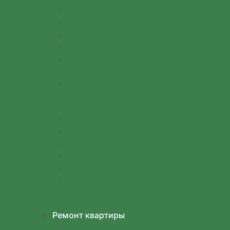
Кирпич и камень
Пол, напольные покрытия
Облицовочная плитка, камень
Металлический сайдинг
Водостоки, канализация
Вентиляция дома, кровли
Отопление в доме, коттедже;
печи
Отделочные материалы
Дерево и пиломатериалы
Лакокрасочная продукция
Ландшафт, благоустройство
Лепнина, лепной декор
Архитектура и
проектирование
Ремонт квартиры
Ванная комната, кухня,