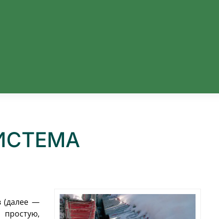
ИСТЕМА
 (далее —
 простую,