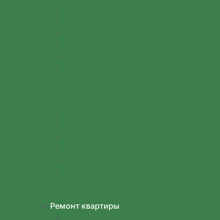
Кирпич и камень
Пол, напольные покрытия
Облицовочная плитка, камень
Металлический сайдинг
Водостоки, канализация
Вентиляция дома, кровли
Отопление в доме, коттедже;
печи
Отделочные материалы
Дерево и пиломатериалы
Лакокрасочная продукция
Ландшафт, благоустройство
Лепнина, лепной декор
Архитектура и
проектирование
Ремонт квартиры
Ванная комната, кухня,