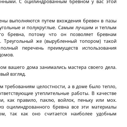
ченными. С оцилиндрованным бревном у вас этой
тены выполняются путем вхождения бревен в пазы
еугольные и полукруглые. Самым лучшим и теплым
ого бревна, потому что он позволяет бревнам
у. Треугольный же (вырубленный топором) такой
полный перечень преимуществ использования
домов.
вом вашего дома занимались мастера своего дела.
рвый взгляд.
м требованиям целостности, а в доме было тепло,
тветствующие утеплительные работы. В качестве
, как правило, паклю, войлок, пеньку или мох.
из оцилиндрованного бревна все эти материалы
м, так как оно считается наиболее удобным