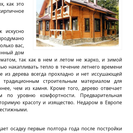
, как это
ирпичное
к искусно
 продумано
олько вас,
вянный дом
матом, так как в нем и летом не жарко, и зимой
тью накапливать тепло в течение летнего времени
ме из дерева всегда прохладно и нет иссушающей
ся традиционным строительным материалом для
нее, чем из камня. Кроме того, дерево отвечает
ям по уровню комфортности. Предварительная
торимую красоту и изящество. Недаром в Европе
рестижными.
ает осадку первые полтора года после постройки