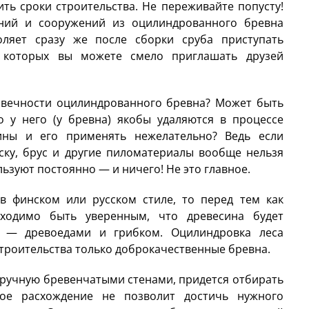
ить сроки строительства. Не переживайте попусту!
аний и сооружений из оцилиндрованного бревна
ляет сразу же после сборки сруба приступать
 которых вы можете смело приглашать друзей
овечности оцилиндрованного бревна? Может быть
о у него (у бревна) якобы удаляются в процессе
ины и его применять нежелательно? Ведь если
оску, брус и другие пиломатериалы вообще нельзя
льзуют постоянно — и ничего! Не это главное.
 финском или русском стиле, то перед тем как
бходимо быть уверенным, что древесина будет
и — древоедами и грибком. Оцилиндровка леса
строительства только доброкачественные бревна.
вручную бревенчатыми стенами, придется отбирать
ое расхождение не позволит достичь нужного