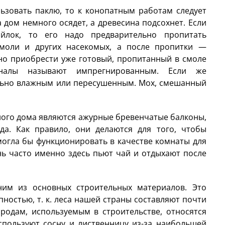
льзовать паклю, то к конопатным работам следует
да дом немного осядет, а древесина подсохнет. Если
ойлок, то его надо предварительно пропитать
моли и других насекомых, а после пропитки —
но приобрести уже готовый, пропитанный в смоле
оналы называют импрегнированным. Если же
ильно влажным или пересушенным. Мох, смешанный
ого дома являются ажурные бревенчатые балконы,
да. Как правило, они делаются для того, чтобы
огла бы функционировать в качестве комнаты для
нь часто именно здесь пьют чай и отдыхают после
ним из основных строительных материалов. Это
ностью, т. к. леса нашей страны составляют почти
родам, используемым в строительстве, относятся
используют сосну и лиственницу из-за наибольшей