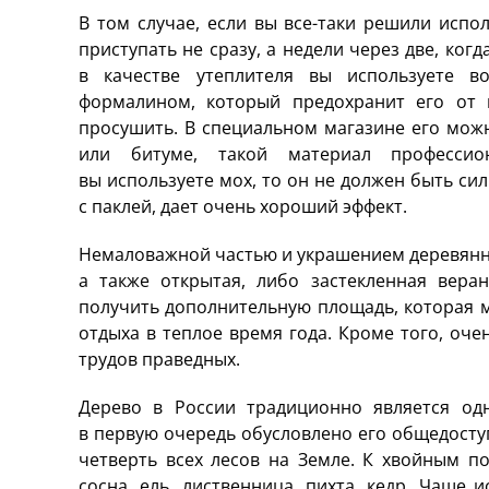
В том случае, если вы все-таки решили испо
приступать не сразу, а недели через две, ког
в качестве утеплителя вы используете в
формалином, который предохранит его от 
просушить. В специальном магазине его мож
или битуме, такой материал професси
вы используете мох, то он не должен быть с
с паклей, дает очень хороший эффект.
Немаловажной частью и украшением деревянн
а также открытая, либо застекленная веран
получить дополнительную площадь, которая м
отдыха в теплое время года. Кроме того, оче
трудов праведных.
Дерево в России традиционно является од
в первую очередь обусловлено его общедоступ
четверть всех лесов на Земле. К хвойным по
сосна, ель, лиственница, пихта, кедр. Чаще 