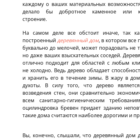
каждому о ваших материальных возможностях
делало бы добротное каменное или к
строение.
На самом деле все обстоит иначе, так ка
построенный
деревянный дом
, в котором все
буквально до мелочей, может порадовать не т
но даже ваших взыскательных соседей. Дере
отлично подходит для областей с любым кли
не холодно. Ведь дерево обладает способнос
и хранить его в течение зимы. В жару в до
духоты. В силу того, что дерево являет
возведения стен, они сравнительно экономич
всем санитарно-гигиеническим требовани
оцилиндровка бревен придает зданию непов
такие дома считаются наиболее дорогими и п
Вы, конечно, слышали, что деревянный дом д