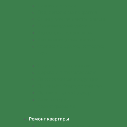
Кирпич и камень
Пол, напольные покрытия
Облицовочная плитка, камень
Металлический сайдинг
Водостоки, канализация
Вентиляция дома, кровли
Отопление в доме, коттедже;
печи
Отделочные материалы
Дерево и пиломатериалы
Лакокрасочная продукция
Ландшафт, благоустройство
Лепнина, лепной декор
Архитектура и
проектирование
Ремонт квартиры
Ванная комната, кухня,