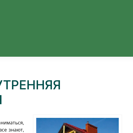
УТРЕННЯЯ
Я
аниматься,
все знают,