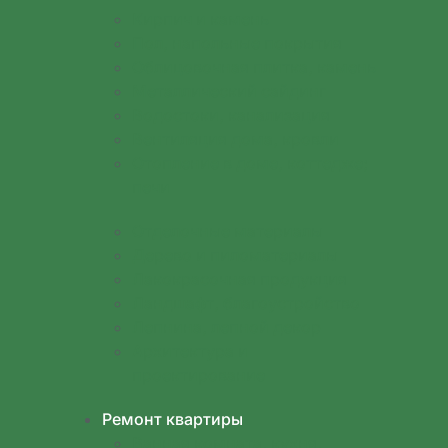
Кирпич и камень
Пол, напольные покрытия
Облицовочная плитка, камень
Металлический сайдинг
Водостоки, канализация
Вентиляция дома, кровли
Отопление в доме, коттедже;
печи
Отделочные материалы
Дерево и пиломатериалы
Лакокрасочная продукция
Ландшафт, благоустройство
Лепнина, лепной декор
Архитектура и
проектирование
Ремонт квартиры
Ванная комната, кухня,