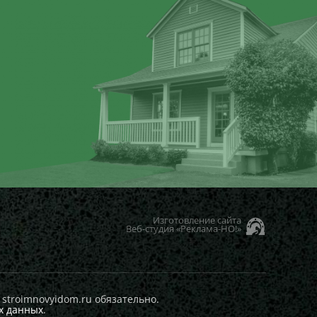
Изготовление сайта
Веб-студия «Реклама-НО!»
stroimnovyidom.ru обязательно.
х данных
.